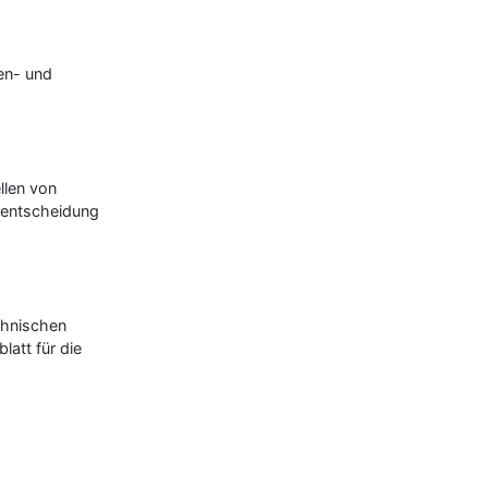
en- und
ellen von
gsentscheidung
chnischen
att für die