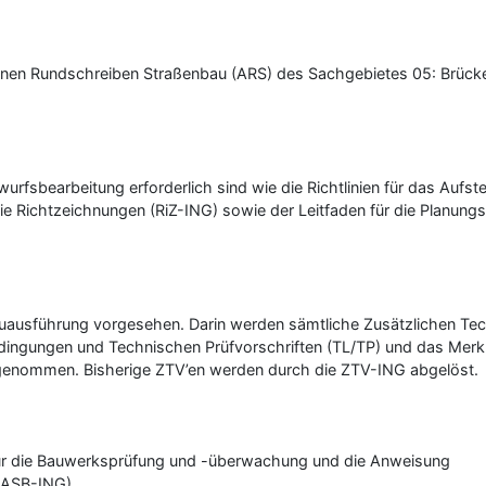
meinen Rundschreiben Straßenbau (ARS) des Sachgebietes 05: Brück
twurfsbearbeitung erforderlich sind wie die Richtlinien für das Aufst
ie Richtzeichnungen (RiZ-ING) sowie der Leitfaden für die Planun
Bauausführung vorgesehen. Darin werden sämtliche Zusätzlichen Te
dingungen und Technischen Prüfvorschriften (TL/TP) und das Merkbl
genommen. Bisherige ZTV’en werden durch die ZTV-ING abgelöst.
en für die Bauwerksprüfung und -überwachung und die Anweisung
 (ASB-ING)